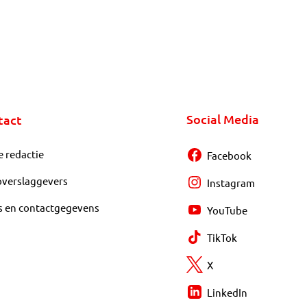
Social Media
tact
e redactie
Facebook
overslaggevers
Instagram
s en contactgegevens
YouTube
TikTok
X
LinkedIn