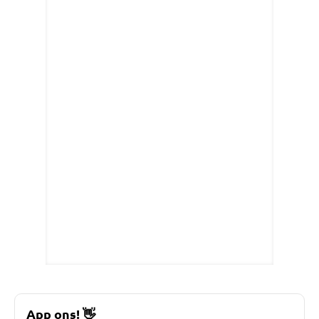
App ons!
👋