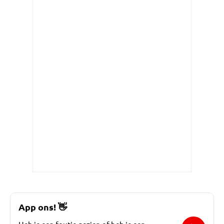
App ons!
👋