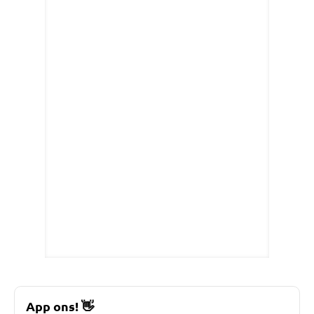
App ons!
👋