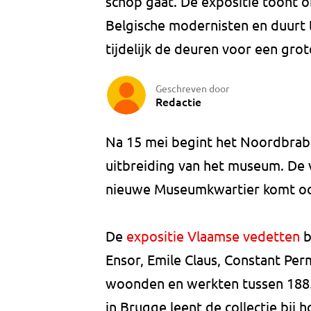
schop gaat. De expositie toont 
Belgische modernisten en duurt 
tijdelijk de deuren voor een gro
Geschreven door
Redactie
Na 15 mei begint het Noordbra
uitbreiding van het museum. De 
nieuwe Museumkwartier komt oo
De
expositie Vlaamse vedetten
b
Ensor, Emile Claus, Constant Per
woonden en werkten tussen 188
in Brugge leent de collectie bij