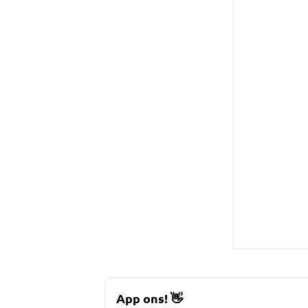
App ons!
👋