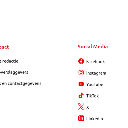
Social Media
tact
e redactie
Facebook
overslaggevers
Instagram
s en contactgegevens
YouTube
TikTok
X
LinkedIn