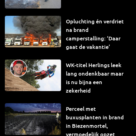
Opluchting én verdriet
na brand
camperstalling: ‘Daar
gaat de vakantie’
WK-titel Herlings leek
lang ondenkbaar maar
is nu bijna een
zekerheid
Perceel met
buxusplanten in brand
in Biezenmortel,
vermoedelijk opzet