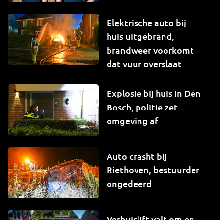
Elektrische auto bij
huis uitgebrand,
brandweer voorkomt
dat vuur overslaat
Explosie bij huis in Den
Bosch, politie zet
omgeving af
Auto crasht bij
Riethoven, bestuurder
ongedeerd
Verhuislift valt om en