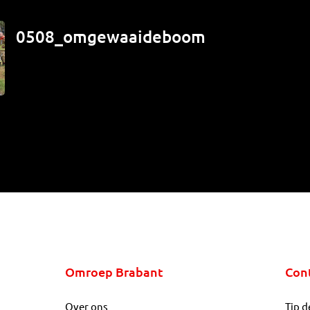
0508_omgewaaideboom
Omroep Brabant
Con
Over ons
Tip d