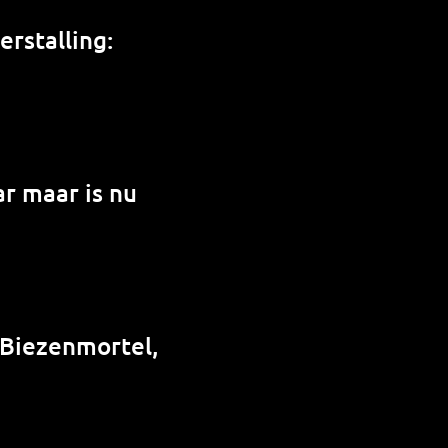
rstalling:
r maar is nu
 Biezenmortel,