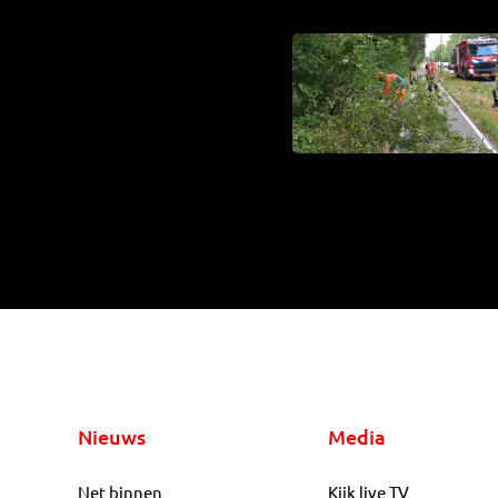
Nieuws
Media
Net binnen
Kijk live TV