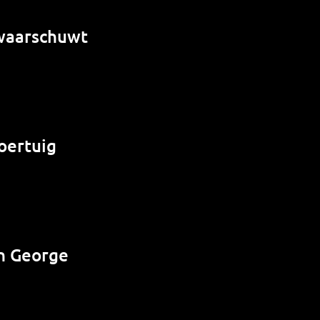
 waarschuwt
oertuig
n George