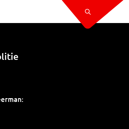
litie
weerman: