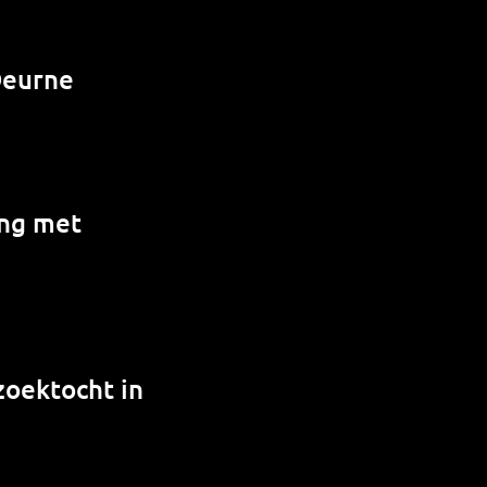
Deurne
ing met
zoektocht in