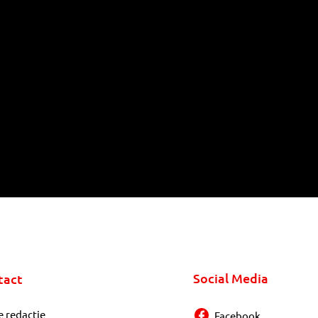
Social Media
tact
e redactie
Facebook