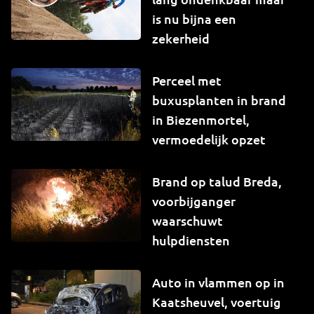
is nu bijna een
zekerheid
Perceel met
buxusplanten in brand
in Biezenmortel,
vermoedelijk opzet
Brand op talud Breda,
voorbijganger
waarschuwt
hulpdiensten
Auto in vlammen op in
Kaatsheuvel, voertuig