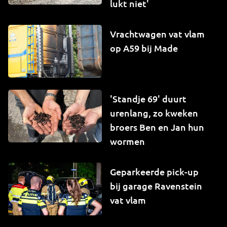
lukt niet'
Vrachtwagen vat vlam
op A59 bij Made
'Standje 69' duurt
urenlang, zo kweken
broers Ben en Jan hun
wormen
Geparkeerde pick-up
bij garage Ravenstein
vat vlam