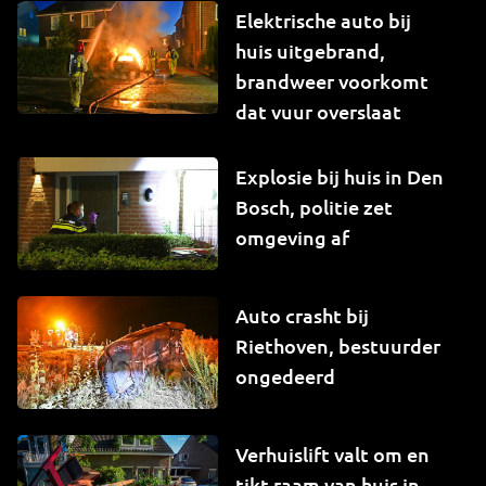
Elektrische auto bij
huis uitgebrand,
brandweer voorkomt
dat vuur overslaat
Explosie bij huis in Den
Bosch, politie zet
omgeving af
Auto crasht bij
Riethoven, bestuurder
ongedeerd
Verhuislift valt om en
tikt raam van huis in