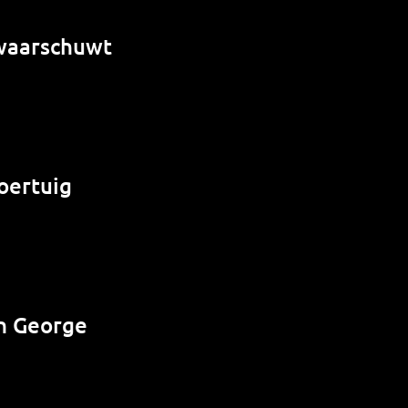
 waarschuwt
oertuig
n George