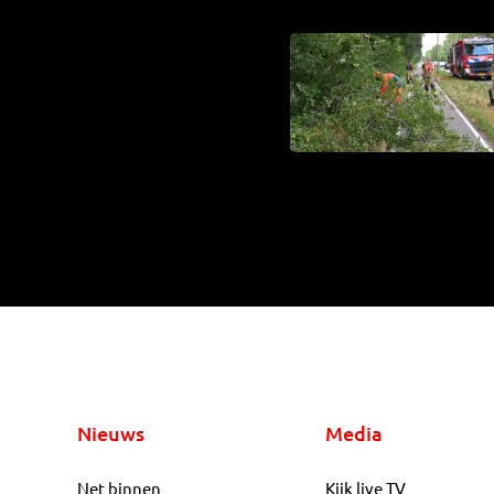
Nieuws
Media
Net binnen
Kijk live TV