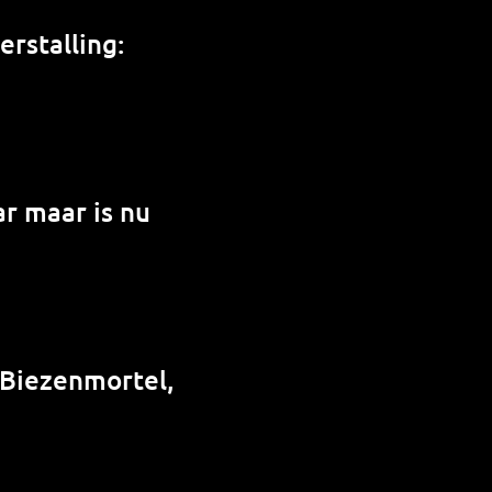
rstalling:
r maar is nu
 Biezenmortel,