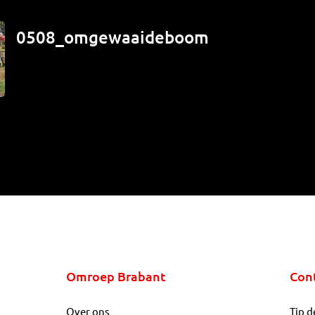
0508_omgewaaideboom
Omroep Brabant
Con
Over ons
Tip d