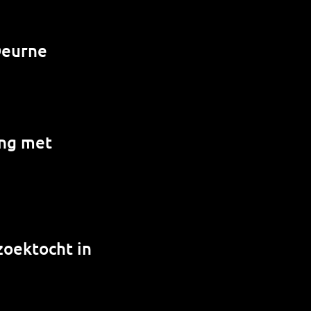
Deurne
ing met
zoektocht in