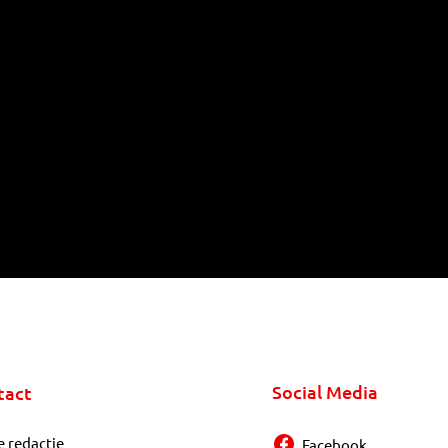
Social Media
tact
e redactie
Facebook