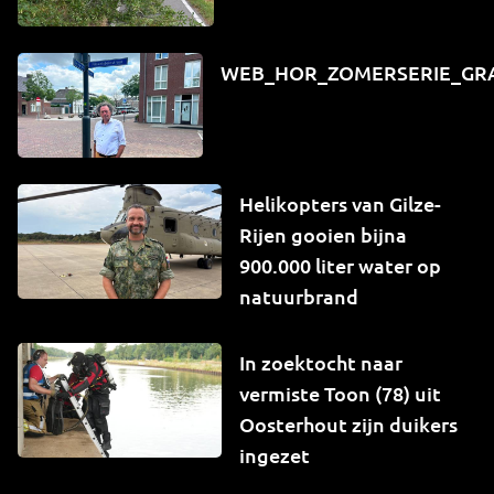
WEB_HOR_ZOMERSERIE_GR
Helikopters van Gilze-
Rijen gooien bijna
900.000 liter water op
natuurbrand
In zoektocht naar
vermiste Toon (78) uit
Oosterhout zijn duikers
ingezet