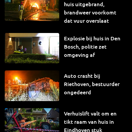
huis uitgebrand,
brandweer voorkomt
dat vuur overslaat
Explosie bij huis in Den
Bosch, politie zet
omgeving af
Auto crasht bij
Riethoven, bestuurder
ongedeerd
Verhuislift valt om en
tikt raam van huis in
Eindhoven stuk