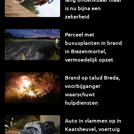
is nu bijna een
zekerheid
Perceel met
buxusplanten in brand
in Biezenmortel,
vermoedelijk opzet
Brand op talud Breda,
voorbijganger
waarschuwt
hulpdiensten
Auto in vlammen op in
Kaatsheuvel, voertuig