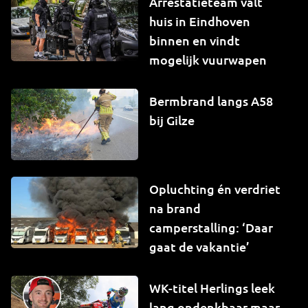
Arrestatieteam valt
huis in Eindhoven
binnen en vindt
mogelijk vuurwapen
Bermbrand langs A58
bij Gilze
Opluchting én verdriet
na brand
camperstalling: ‘Daar
gaat de vakantie’
WK-titel Herlings leek
lang ondenkbaar maar