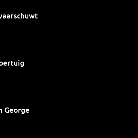
 waarschuwt
oertuig
n George