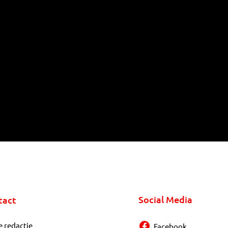
Social Media
tact
e redactie
Facebook