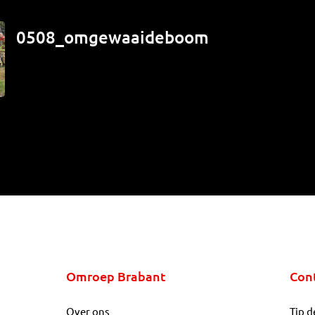
0508_omgewaaideboom
Omroep Brabant
Con
Over ons
Tip d