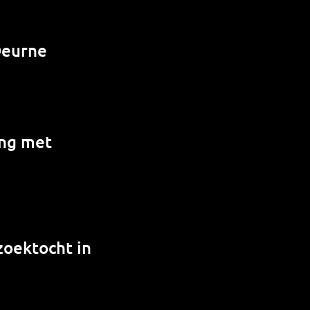
Deurne
ing met
zoektocht in