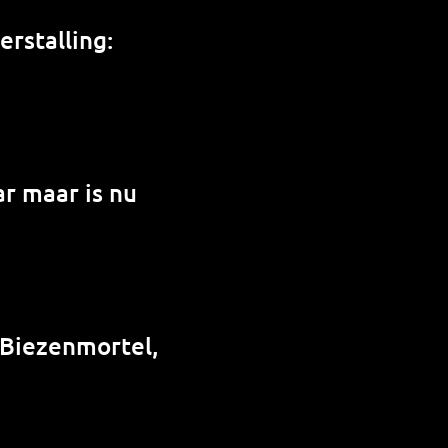
rstalling:
r maar is nu
 Biezenmortel,