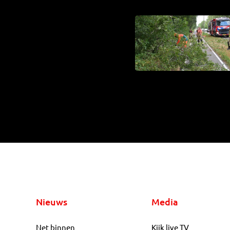
Nieuws
Media
Net binnen
Kijk live TV