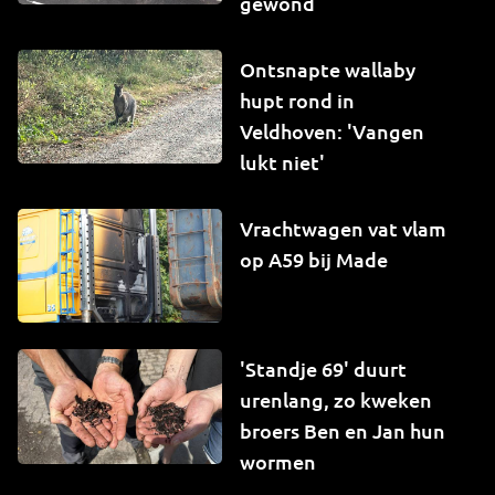
gewond
Ontsnapte wallaby
hupt rond in
Veldhoven: 'Vangen
lukt niet'
Vrachtwagen vat vlam
op A59 bij Made
'Standje 69' duurt
urenlang, zo kweken
broers Ben en Jan hun
wormen