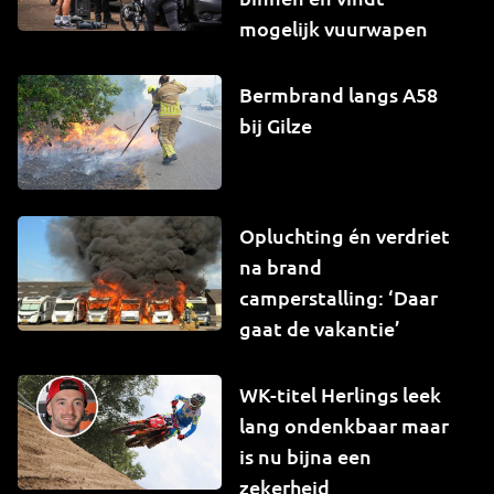
mogelijk vuurwapen
Bermbrand langs A58
bij Gilze
Opluchting én verdriet
na brand
camperstalling: ‘Daar
gaat de vakantie’
WK-titel Herlings leek
lang ondenkbaar maar
is nu bijna een
zekerheid