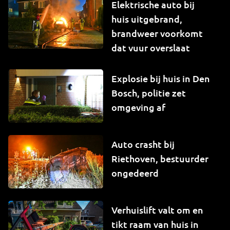
Elektrische auto bij
huis uitgebrand,
brandweer voorkomt
dat vuur overslaat
Explosie bij huis in Den
Bosch, politie zet
omgeving af
Auto crasht bij
Riethoven, bestuurder
ongedeerd
Verhuislift valt om en
tikt raam van huis in