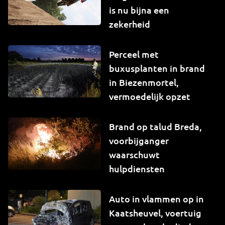
is nu bijna een
zekerheid
Perceel met
buxusplanten in brand
in Biezenmortel,
vermoedelijk opzet
Brand op talud Breda,
voorbijganger
waarschuwt
hulpdiensten
Auto in vlammen op in
Kaatsheuvel, voertuig