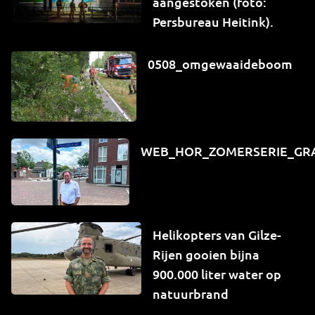
aangestoken (foto:
Persbureau Heitink).
0508_omgewaaideboom
WEB_HOR_ZOMERSERIE_GR
Helikopters van Gilze-
Rijen gooien bijna
900.000 liter water op
natuurbrand