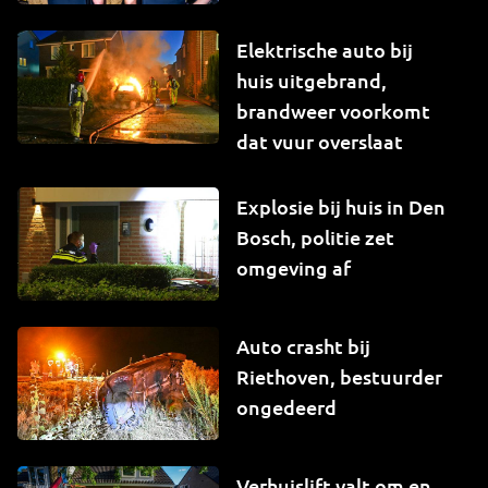
Elektrische auto bij
huis uitgebrand,
brandweer voorkomt
dat vuur overslaat
Explosie bij huis in Den
Bosch, politie zet
omgeving af
Auto crasht bij
Riethoven, bestuurder
ongedeerd
Verhuislift valt om en