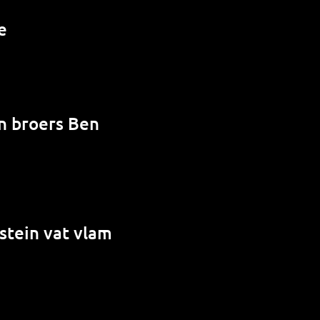
e
en broers Ben
stein vat vlam