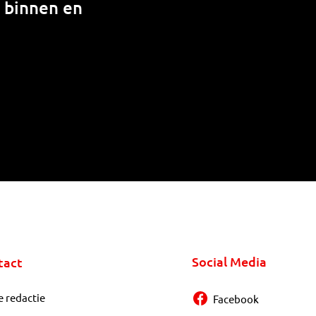
n binnen en
Social Media
tact
e redactie
Facebook