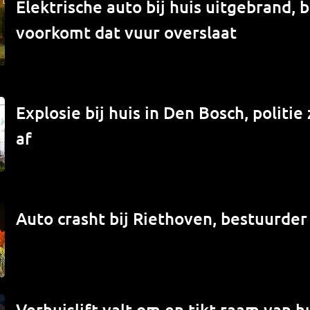
Elektrische auto bij huis uitgebrand,
voorkomt dat vuur overslaat
Explosie bij huis in Den Bosch, politi
af
Auto crasht bij Riethoven, bestuurde
Verhuislift valt om en tikt raam van hu