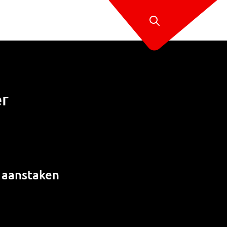
r
e aanstaken