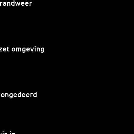
 brandweer
e zet omgeving
r ongedeerd
is in