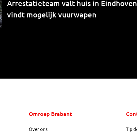
Arrestatieteam valt huis in Eindhove
vindt mogelijk vuurwapen
Omroep Brabant
Con
Over ons
Tip d