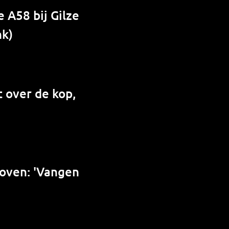
 A58 bij Gilze
nk)
 over de kop,
hoven: 'Vangen