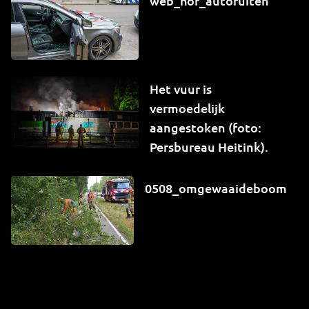
web_hor_autoruiten
Het vuur is
vermoedelijk
aangestoken (foto:
Persbureau Heitink).
0508_omgewaaideboom