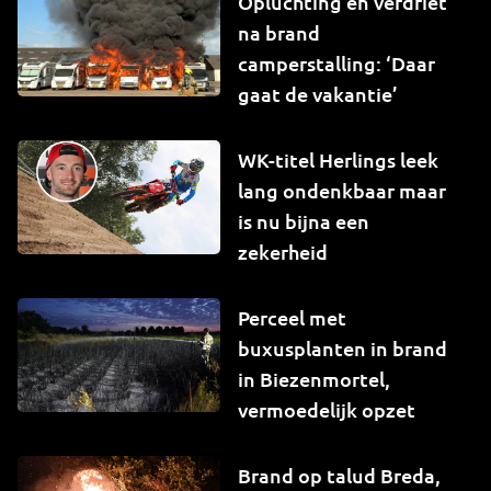
Opluchting én verdriet
na brand
camperstalling: ‘Daar
gaat de vakantie’
WK-titel Herlings leek
lang ondenkbaar maar
is nu bijna een
zekerheid
Perceel met
buxusplanten in brand
in Biezenmortel,
vermoedelijk opzet
Brand op talud Breda,