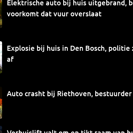
Elektrische auto bij huis uitgebrand,
voorkomt dat vuur overslaat
Explosie bij huis in Den Bosch, politi
af
Auto crasht bij Riethoven, bestuurde
Verhuislift valt om en tikt raam van hu