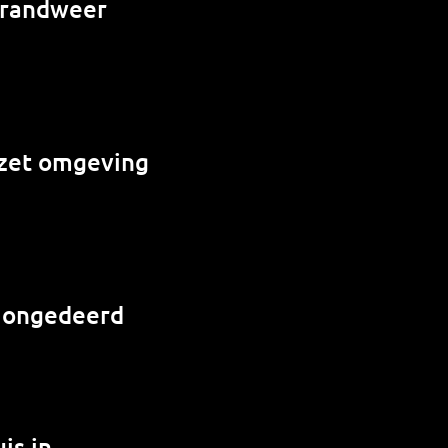
 brandweer
e zet omgeving
r ongedeerd
is in