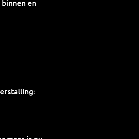
n binnen en
rstalling:
r maar is nu