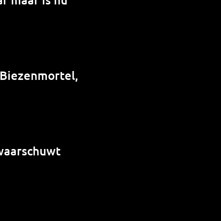
 Biezenmortel,
 waarschuwt