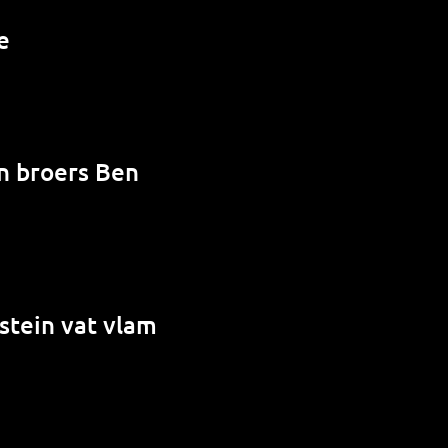
e
en broers Ben
stein vat vlam