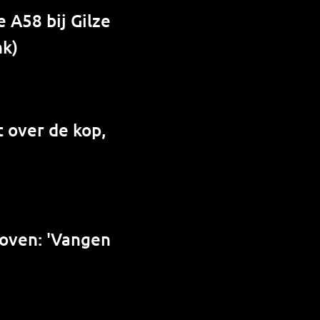
 A58 bij Gilze
nk)
 over de kop,
hoven: 'Vangen