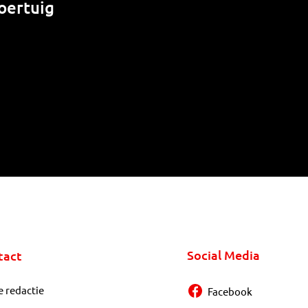
oertuig
Social Media
tact
e redactie
Facebook