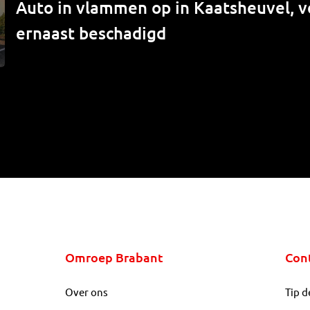
Auto in vlammen op in Kaatsheuvel, v
ernaast beschadigd
Omroep Brabant
Con
Over ons
Tip d