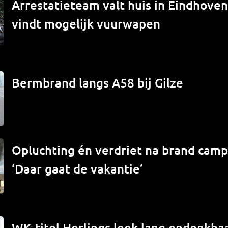
Arrestatieteam valt huis in Eindhove
vindt mogelijk vuurwapen
Bermbrand langs A58 bij Gilze
Opluchting én verdriet na brand campe
‘Daar gaat de vakantie’
WK-titel Herlings leek lang ondenkbaa