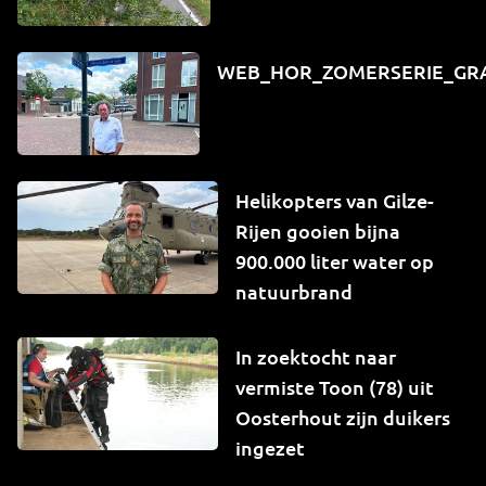
WEB_HOR_ZOMERSERIE_GR
Helikopters van Gilze-
Rijen gooien bijna
900.000 liter water op
natuurbrand
In zoektocht naar
vermiste Toon (78) uit
Oosterhout zijn duikers
ingezet