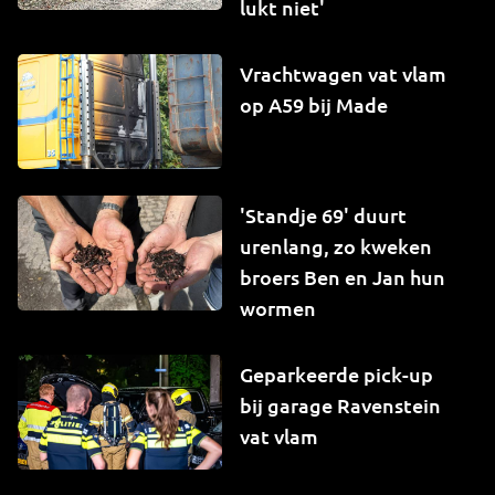
lukt niet'
Vrachtwagen vat vlam
op A59 bij Made
'Standje 69' duurt
urenlang, zo kweken
broers Ben en Jan hun
wormen
Geparkeerde pick-up
bij garage Ravenstein
vat vlam