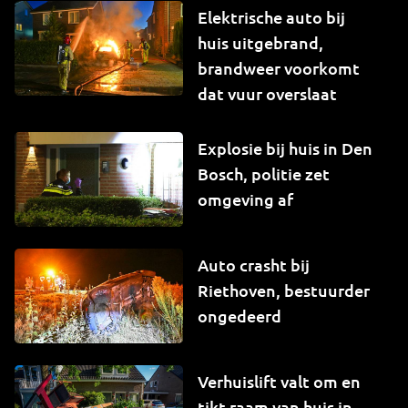
Elektrische auto bij
huis uitgebrand,
brandweer voorkomt
dat vuur overslaat
Explosie bij huis in Den
Bosch, politie zet
omgeving af
Auto crasht bij
Riethoven, bestuurder
ongedeerd
Verhuislift valt om en
tikt raam van huis in