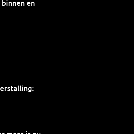
n binnen en
rstalling:
r maar is nu