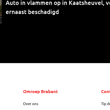
Auto in vlammen op in Kaatsheuvel, v
ernaast beschadigd
Omroep Brabant
Con
Over ons
Tip d