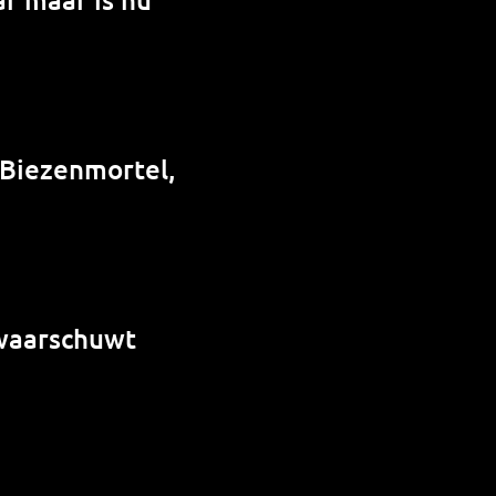
 Biezenmortel,
 waarschuwt