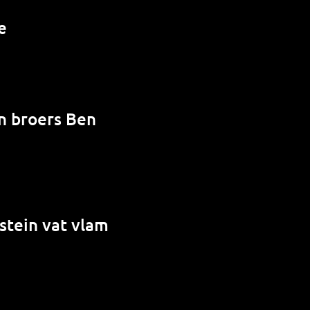
e
en broers Ben
stein vat vlam