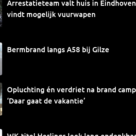
Arrestatieteam valt huis in Eindhove
vindt mogelijk vuurwapen
Bermbrand langs A58 bij Gilze
Opluchting én verdriet na brand campe
‘Daar gaat de vakantie’
WK-titel Herlings leek lang ondenkbaa