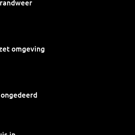
 brandweer
e zet omgeving
r ongedeerd
is in