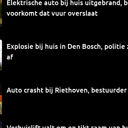
Elektrische auto bij huis uitgebrand,
voorkomt dat vuur overslaat
Explosie bij huis in Den Bosch, politi
af
Auto crasht bij Riethoven, bestuurde
Verhuislift valt om en tikt raam van hu