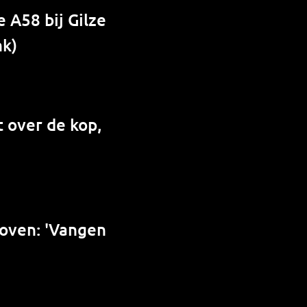
 A58 bij Gilze
nk)
 over de kop,
hoven: 'Vangen