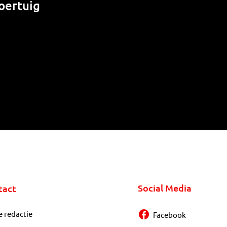
oertuig
Social Media
tact
e redactie
Facebook