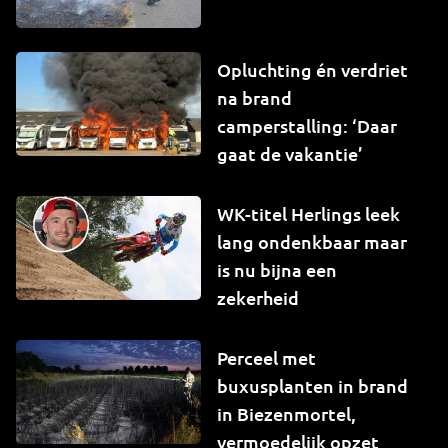
Opluchting én verdriet
na brand
camperstalling: ‘Daar
gaat de vakantie’
WK-titel Herlings leek
lang ondenkbaar maar
is nu bijna een
zekerheid
Perceel met
buxusplanten in brand
in Biezenmortel,
vermoedelijk opzet