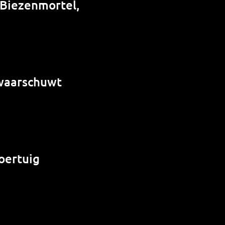
 Biezenmortel,
 waarschuwt
oertuig