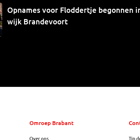
Opnames voor Floddertje begonnen 
wijk Brandevoort
Omroep Brabant
Con
Over ons
Tip d