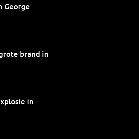
n George
grote brand in
xplosie in