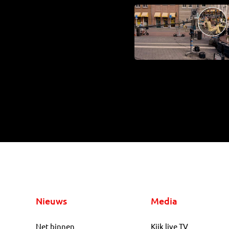
Nieuws
Media
Net binnen
Kijk live TV