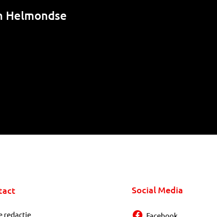
in Helmondse
Social Media
tact
e redactie
Facebook