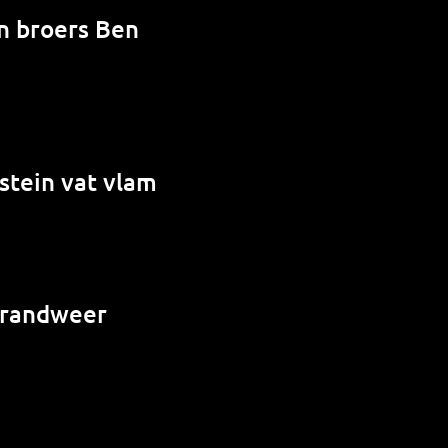
en broers Ben
stein vat vlam
 brandweer