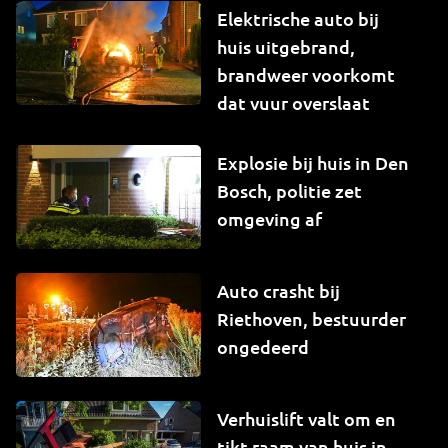
Elektrische auto bij
huis uitgebrand,
brandweer voorkomt
dat vuur overslaat
Explosie bij huis in Den
Bosch, politie zet
omgeving af
Auto crasht bij
Riethoven, bestuurder
ongedeerd
Verhuislift valt om en
tikt raam van huis in