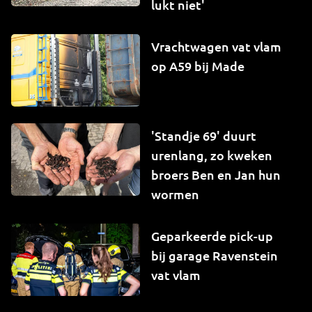
lukt niet'
Vrachtwagen vat vlam
op A59 bij Made
'Standje 69' duurt
urenlang, zo kweken
broers Ben en Jan hun
wormen
Geparkeerde pick-up
bij garage Ravenstein
vat vlam