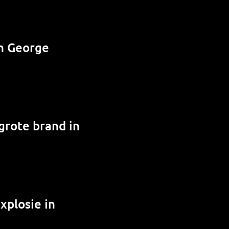
n George
grote brand in
xplosie in