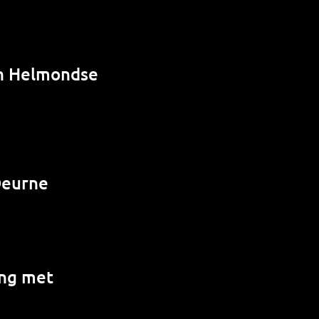
in Helmondse
Deurne
ing met