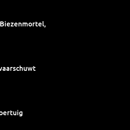
 Biezenmortel,
 waarschuwt
oertuig