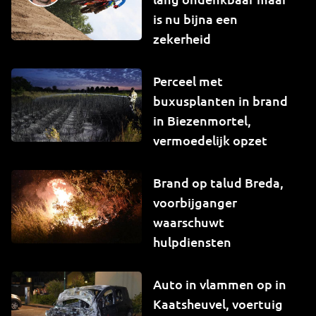
is nu bijna een
zekerheid
Perceel met
buxusplanten in brand
in Biezenmortel,
vermoedelijk opzet
Brand op talud Breda,
voorbijganger
waarschuwt
hulpdiensten
Auto in vlammen op in
Kaatsheuvel, voertuig