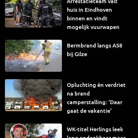
Arrestatieteam valt
huis in Eindhoven
binnen en vindt
mogelijk vuurwapen
Bermbrand langs A58
bij Gilze
Opluchting én verdriet
na brand
camperstalling: ‘Daar
gaat de vakantie’
WK-titel Herlings leek
lang ondenkbaar maar