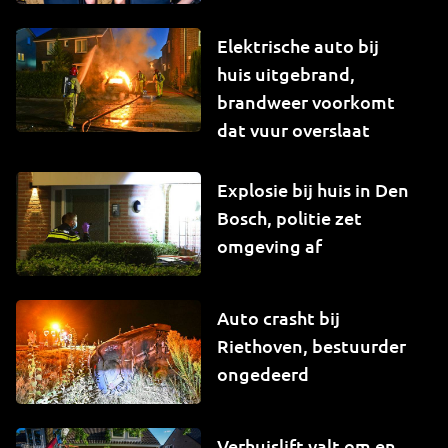
Elektrische auto bij
huis uitgebrand,
brandweer voorkomt
dat vuur overslaat
Explosie bij huis in Den
Bosch, politie zet
omgeving af
Auto crasht bij
Riethoven, bestuurder
ongedeerd
Verhuislift valt om en