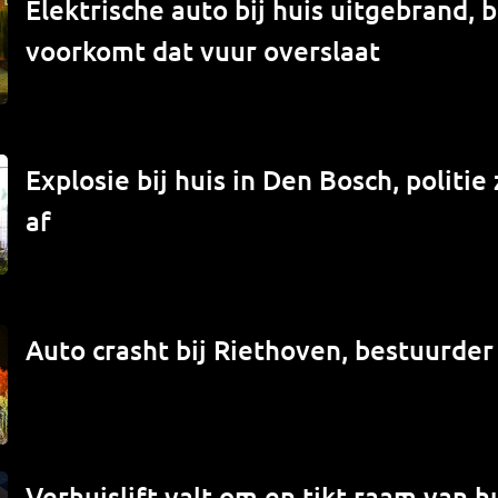
Elektrische auto bij huis uitgebrand,
voorkomt dat vuur overslaat
Explosie bij huis in Den Bosch, politi
af
Auto crasht bij Riethoven, bestuurde
Verhuislift valt om en tikt raam van hu