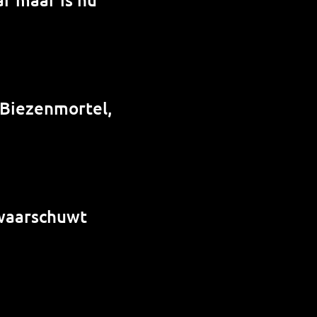
 Biezenmortel,
 waarschuwt