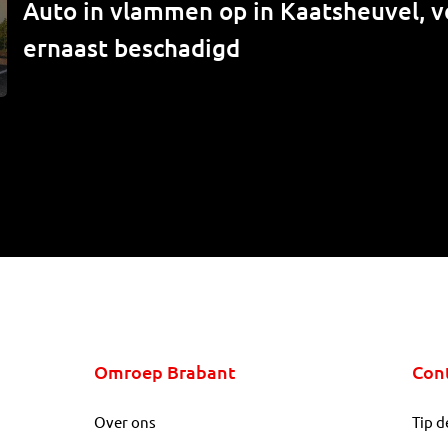
Auto in vlammen op in Kaatsheuvel, v
ernaast beschadigd
Omroep Brabant
Con
Over ons
Tip d