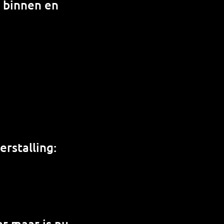
n binnen en
rstalling:
r maar is nu