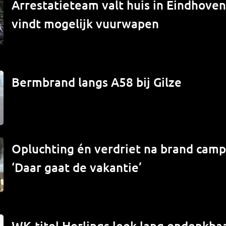
Arrestatieteam valt huis in Eindhove
vindt mogelijk vuurwapen
Bermbrand langs A58 bij Gilze
Opluchting én verdriet na brand campe
‘Daar gaat de vakantie’
WK-titel Herlings leek lang ondenkbaa