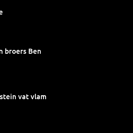
e
en broers Ben
stein vat vlam