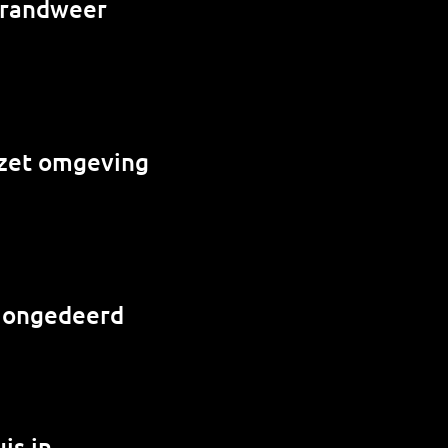
 brandweer
e zet omgeving
r ongedeerd
is in