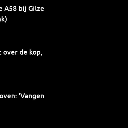
 A58 bij Gilze
nk)
 over de kop,
hoven: 'Vangen