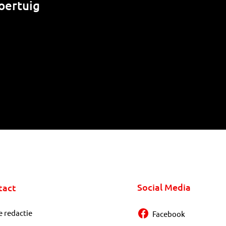
oertuig
Social Media
tact
e redactie
Facebook