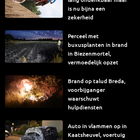
is nu bijna een
zekerheid
Perceel met
buxusplanten in brand
in Biezenmortel,
vermoedelijk opzet
Brand op talud Breda,
voorbijganger
waarschuwt
hulpdiensten
Auto in vlammen op in
Kaatsheuvel, voertuig