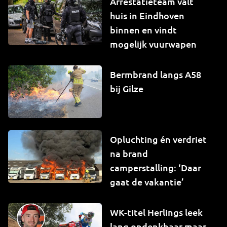
Arrestatieteam valt
huis in Eindhoven
binnen en vindt
mogelijk vuurwapen
Bermbrand langs A58
bij Gilze
Opluchting én verdriet
na brand
camperstalling: ‘Daar
gaat de vakantie’
WK-titel Herlings leek
lang ondenkbaar maar