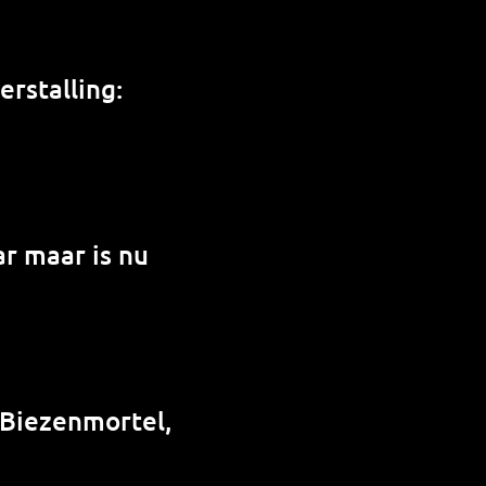
rstalling:
r maar is nu
 Biezenmortel,