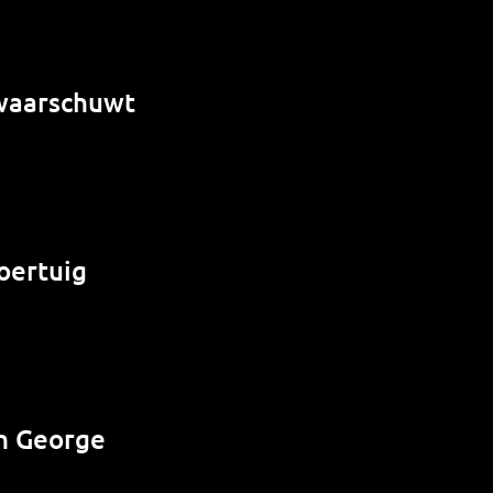
 waarschuwt
oertuig
n George