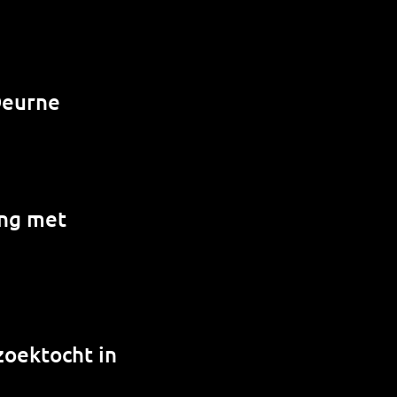
Deurne
ing met
zoektocht in