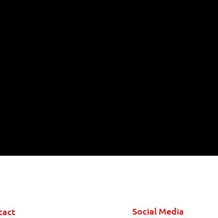
Social Media
tact