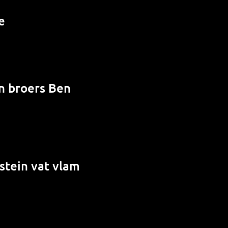
e
en broers Ben
stein vat vlam