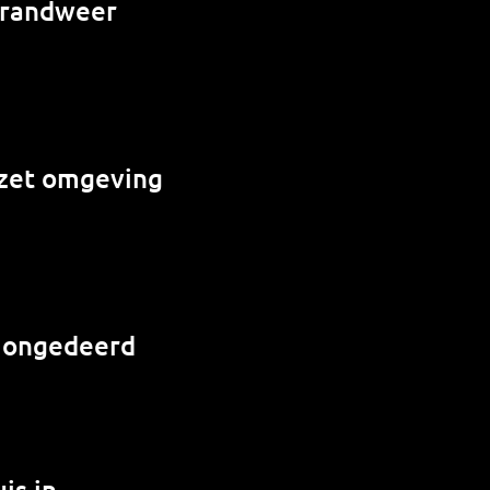
 brandweer
e zet omgeving
r ongedeerd
is in