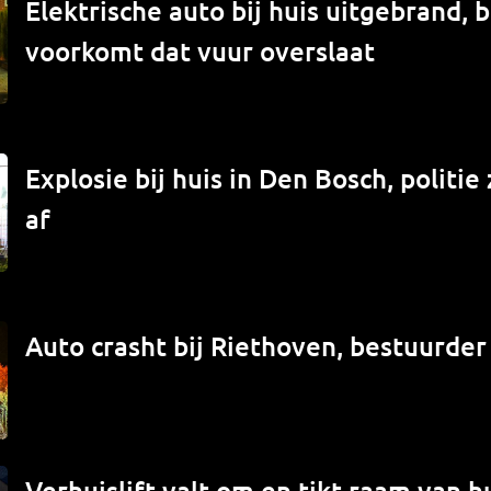
Elektrische auto bij huis uitgebrand,
voorkomt dat vuur overslaat
Explosie bij huis in Den Bosch, politi
af
Auto crasht bij Riethoven, bestuurde
Verhuislift valt om en tikt raam van hu