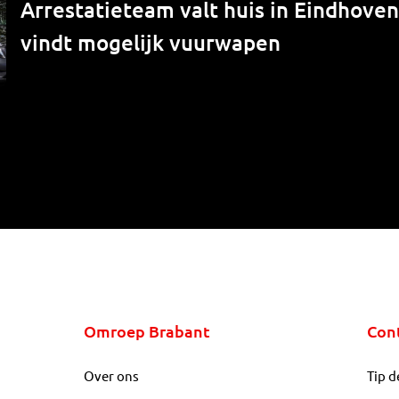
Arrestatieteam valt huis in Eindhove
vindt mogelijk vuurwapen
Omroep Brabant
Con
Over ons
Tip d