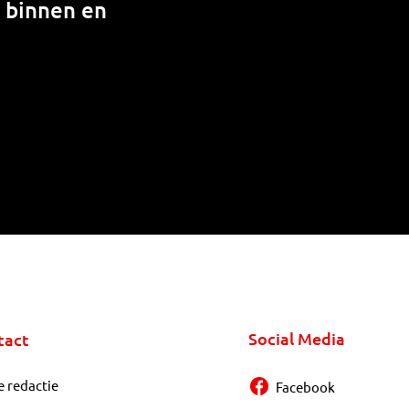
n binnen en
Social Media
tact
e redactie
Facebook