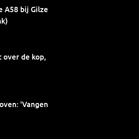
 A58 bij Gilze
nk)
 over de kop,
hoven: 'Vangen