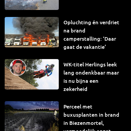
Opluchting én verdriet
na brand
camperstalling: ‘Daar
gaat de vakantie’
WK-titel Herlings leek
lang ondenkbaar maar
is nu bijna een
zekerheid
Perceel met
buxusplanten in brand
in Biezenmortel,
vermoedelijk opzet