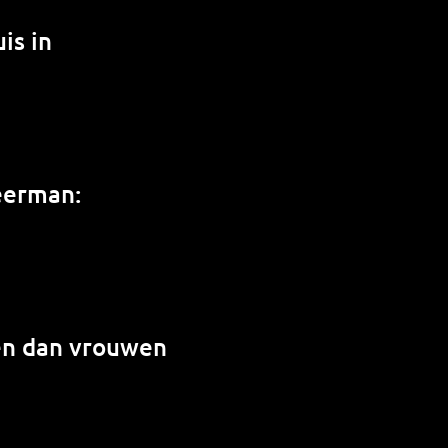
is in
weerman:
en dan vrouwen