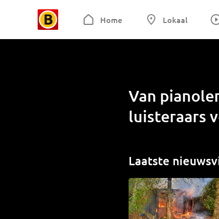
Home
Lokaal
Van pianole
luisteraars 
Laatste nieuwsv