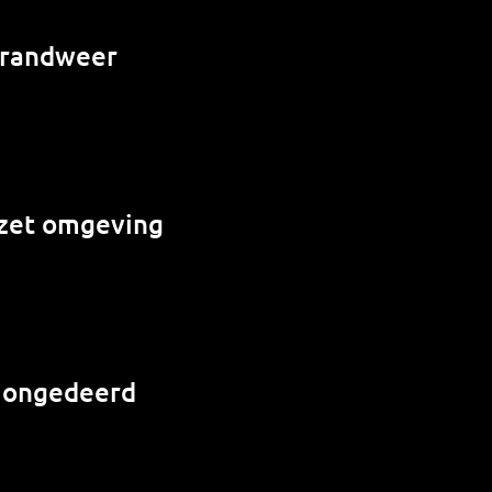
 brandweer
e zet omgeving
r ongedeerd