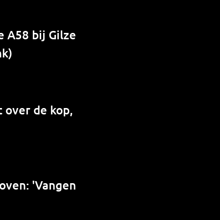
 A58 bij Gilze
nk)
 over de kop,
hoven: 'Vangen