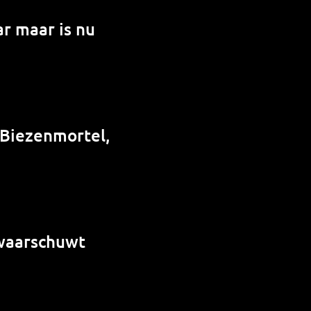
r maar is nu
 Biezenmortel,
 waarschuwt