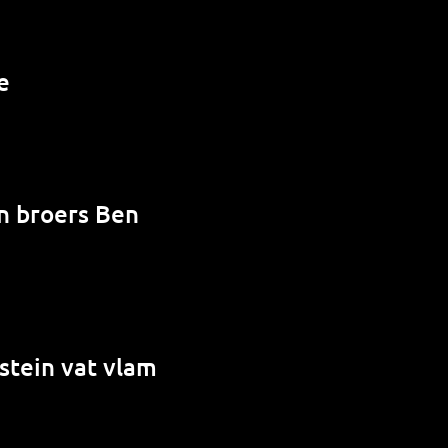
e
en broers Ben
stein vat vlam