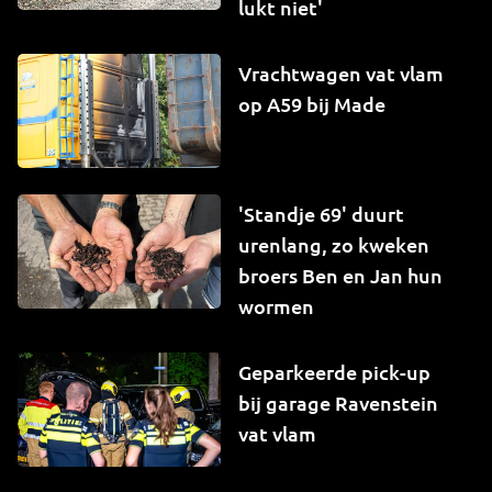
lukt niet'
Vrachtwagen vat vlam
op A59 bij Made
'Standje 69' duurt
urenlang, zo kweken
broers Ben en Jan hun
wormen
Geparkeerde pick-up
bij garage Ravenstein
vat vlam