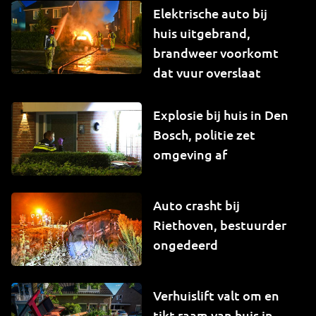
Elektrische auto bij
huis uitgebrand,
brandweer voorkomt
dat vuur overslaat
Explosie bij huis in Den
Bosch, politie zet
omgeving af
Auto crasht bij
Riethoven, bestuurder
ongedeerd
Verhuislift valt om en
tikt raam van huis in