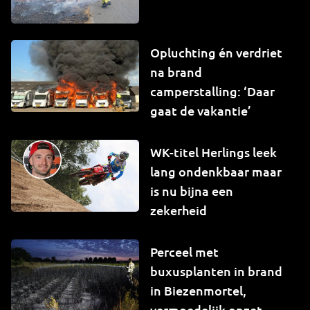
Opluchting én verdriet
na brand
camperstalling: ‘Daar
gaat de vakantie’
WK-titel Herlings leek
lang ondenkbaar maar
is nu bijna een
zekerheid
Perceel met
buxusplanten in brand
in Biezenmortel,
vermoedelijk opzet