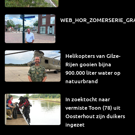
WEB_HOR_ZOMERSERIE_GR
Helikopters van Gilze-
Rijen gooien bijna
900.000 liter water op
natuurbrand
In zoektocht naar
vermiste Toon (78) uit
Oosterhout zijn duikers
ingezet