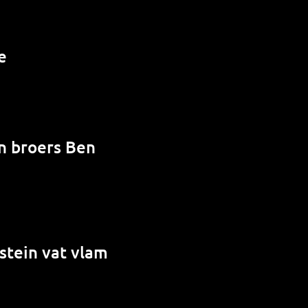
e
en broers Ben
stein vat vlam