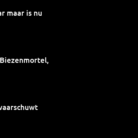
r maar is nu
 Biezenmortel,
 waarschuwt