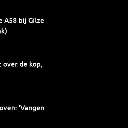
 A58 bij Gilze
nk)
 over de kop,
hoven: 'Vangen