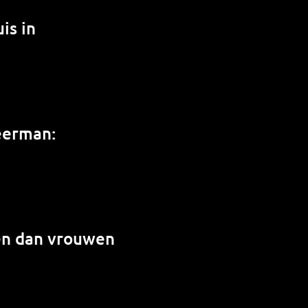
is in
weerman:
en dan vrouwen