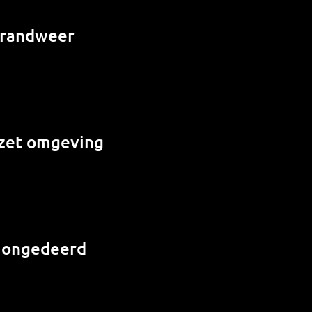
 brandweer
e zet omgeving
r ongedeerd