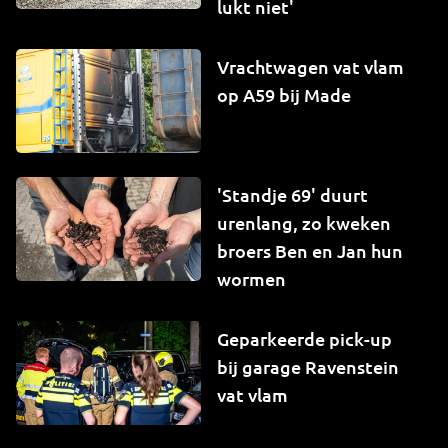
lukt niet'
Vrachtwagen vat vlam
op A59 bij Made
'Standje 69' duurt
urenlang, zo kweken
broers Ben en Jan hun
wormen
Geparkeerde pick-up
bij garage Ravenstein
vat vlam