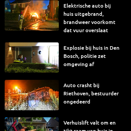
Elektrische auto bij
huis uitgebrand,
brandweer voorkomt
dat vuur overslaat
Explosie bij huis in Den
Bosch, politie zet
omgeving af
Auto crasht bij
Riethoven, bestuurder
ongedeerd
Verhuislift valt om en
tikt raam van huis in