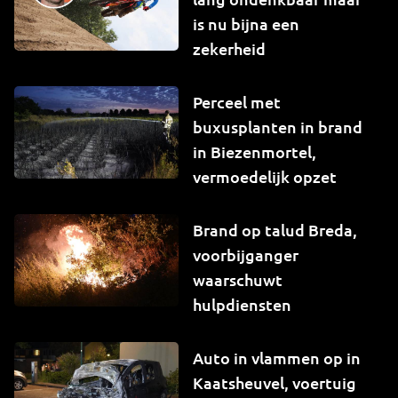
is nu bijna een
zekerheid
Perceel met
buxusplanten in brand
in Biezenmortel,
vermoedelijk opzet
Brand op talud Breda,
voorbijganger
waarschuwt
hulpdiensten
Auto in vlammen op in
Kaatsheuvel, voertuig