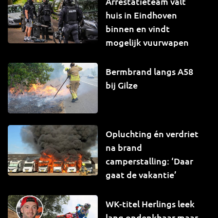
Arrestatieteam valt
huis in Eindhoven
binnen en vindt
mogelijk vuurwapen
Bermbrand langs A58
bij Gilze
Opluchting én verdriet
na brand
camperstalling: ‘Daar
gaat de vakantie’
WK-titel Herlings leek
lang ondenkbaar maar