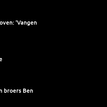
hoven: 'Vangen
e
en broers Ben