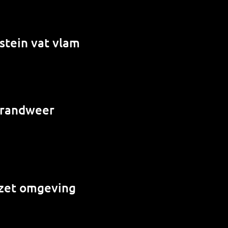
stein vat vlam
 brandweer
e zet omgeving