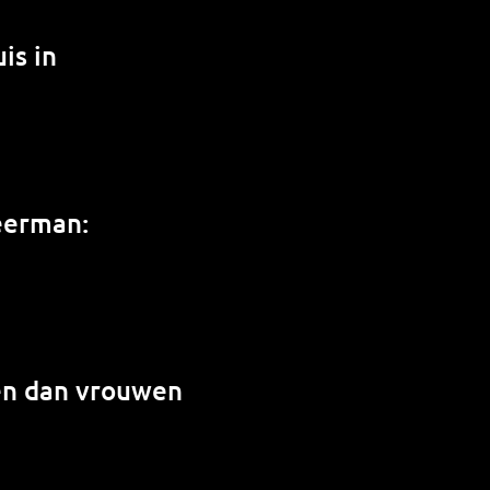
is in
weerman:
en dan vrouwen