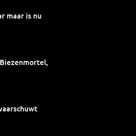
r maar is nu
 Biezenmortel,
 waarschuwt