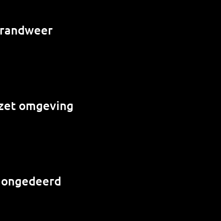
 brandweer
e zet omgeving
r ongedeerd