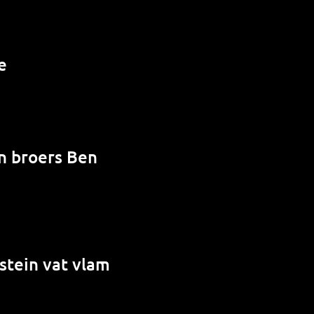
e
en broers Ben
stein vat vlam