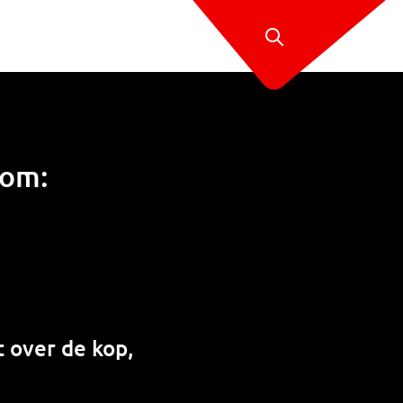
oom:
 over de kop,