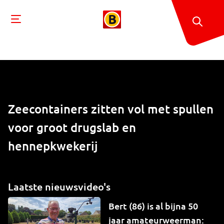
Zeecontainers zitten vol met spullen
voor groot drugslab en
hennepkwekerij
Laatste nieuwsvideo's
Bert (86) is al bijna 50
jaar amateurweerman: