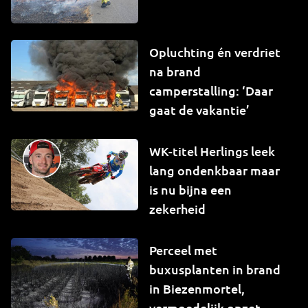
Opluchting én verdriet
na brand
camperstalling: ‘Daar
gaat de vakantie’
WK-titel Herlings leek
lang ondenkbaar maar
is nu bijna een
zekerheid
Perceel met
buxusplanten in brand
in Biezenmortel,
vermoedelijk opzet