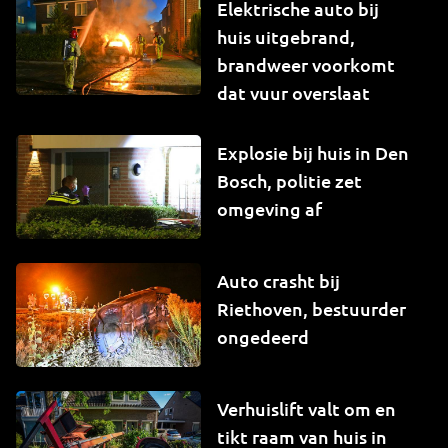
Elektrische auto bij
huis uitgebrand,
brandweer voorkomt
dat vuur overslaat
Explosie bij huis in Den
Bosch, politie zet
omgeving af
Auto crasht bij
Riethoven, bestuurder
ongedeerd
Verhuislift valt om en
tikt raam van huis in