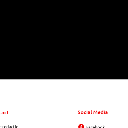
Social Media
tact
e redactie
Facebook