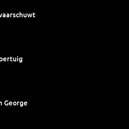
 waarschuwt
oertuig
n George