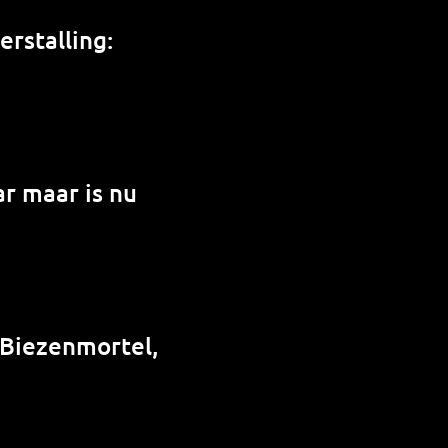
rstalling:
r maar is nu
 Biezenmortel,