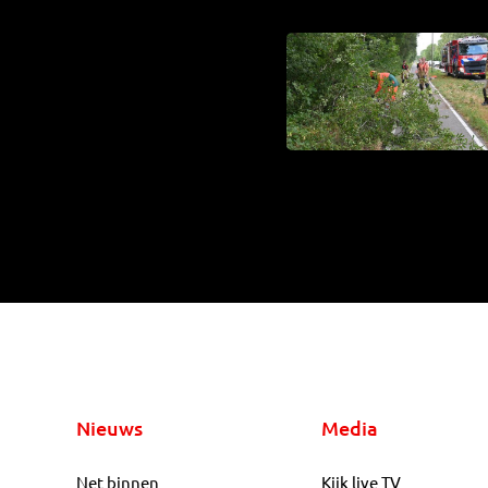
Nieuws
Media
Net binnen
Kijk live TV