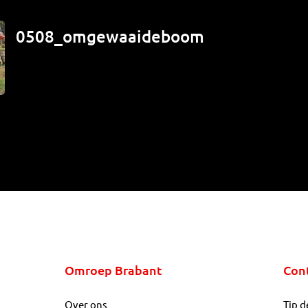
0508_omgewaaideboom
Omroep Brabant
Con
Over ons
Tip d