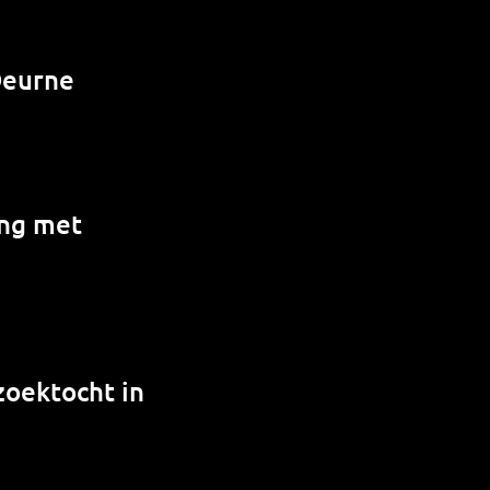
Deurne
ing met
zoektocht in